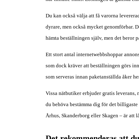
Du kan också välja att få varorna levererade
dyrare, men också mycket genomförbar. De
hämta beställningen själv, men det beror p
Ett stort antal internetwebbshoppar annon
som dock kräver att beställningen görs in
som serveras innan paketanställda åker h
Vissa nätbutiker erbjuder gratis leverans,
du behöva bestämma dig för det billigaste al
Århus, Skanderborg eller Skagen – är att lå
Det rekommenderas att du 