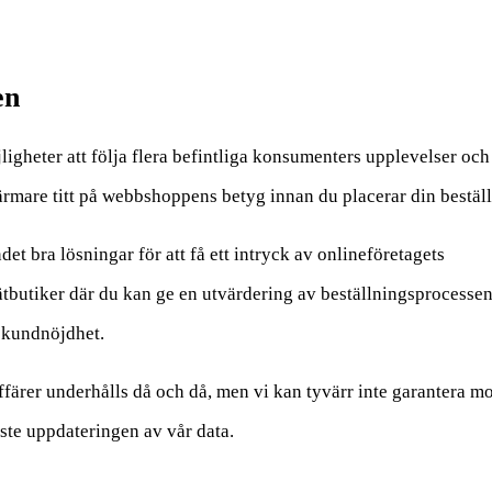
en
ligheter att följa flera befintliga konsumenters upplevelser och
närmare titt på webbshoppens betyg innan du placerar din bestäl
t bra lösningar för att få ett intryck av onlineföretagets
nätbutiker där du kan ge en utvärdering av beställningsprocesse
v kundnöjdhet.
färer underhålls då och då, men vi kan tyvärr inte garantera mo
ste uppdateringen av vår data.