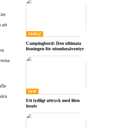
ite
 att
FAMILJ
Campingbord: Den ultimata
lösningen för utomhusäventyr
en
rorna
ulle
HEM
nära
Ett tydligt uttryck med liten
insats