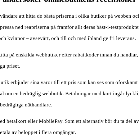
nvändare att hitta de bästa priserna i olika butiker på webben oc
pressa ned reapriserna på framför allt deras bäst-i-testprodukte
h kvinnor – avsevärt, och till och med ibland ge fri leverans.
itta på enskilda webbutiker efter rabattkoder innan du handlar, 
ga priset.
ik erbjuder sina varor till ett pris som kan ses som oförskämt
gnal om en bedräglig webbutik. Betalningar med kort ingår lyckli
 bedrägliga näthandlare.
med betalkort eller MobilePay. Som ett alternativ bör du ta del av
etala av beloppet i flera omgångar.