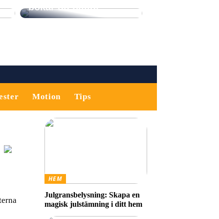
bokar du billigt
ester
Motion
Tips
HEM
Julgransbelysning: Skapa en
terna
magisk julstämning i ditt hem