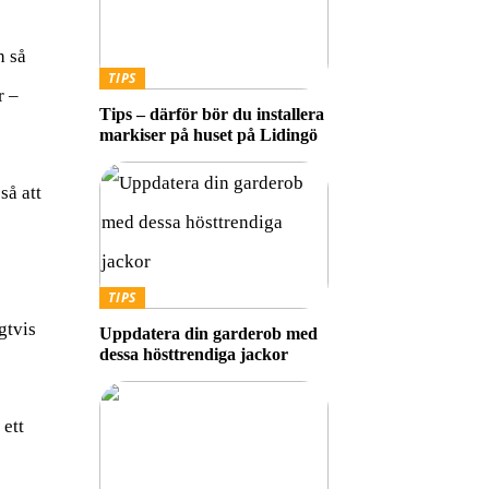
h så
TIPS
r –
Tips – därför bör du installera
markiser på huset på Lidingö
så att
TIPS
gtvis
Uppdatera din garderob med
dessa hösttrendiga jackor
 ett