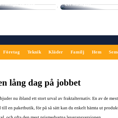
illfälliga behov
en kostym
Företag
Teknik
Kläder
Familj
Hem
Sem
 en lång dag på jobbet
der nu ibland ett stort urval av fraktalternativ. En av de mest
d till en paketbutik, för på så sätt kan du enkelt hämta ut produk
nkel, och ofta den mest prismedvetna leveransversionen.