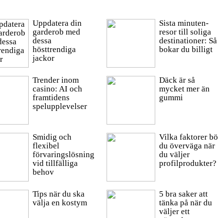
Uppdatera din
Sista minuten-
garderob med
resor till soliga
dessa
destinationer: Så
hösttrendiga
bokar du billigt
jackor
Trender inom
Däck är så
casino: AI och
mycket mer än
framtidens
gummi
spelupplevelser
Smidig och
Vilka faktorer bö
flexibel
du överväga när
förvaringslösning
du väljer
vid tillfälliga
profilprodukter?
behov
Tips när du ska
5 bra saker att
välja en kostym
tänka på när du
väljer ett