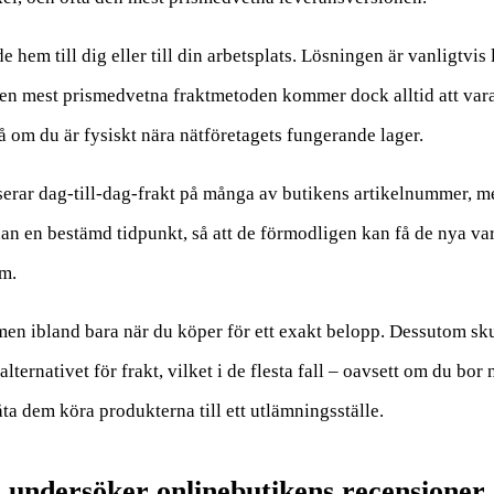
 hem till dig eller till din arbetsplats. Lösningen är vanligtvis l
n mest prismedvetna fraktmetoden kommer dock alltid att vara
å om du är fysiskt nära nätföretagets fungerande lager.
serar dag-till-dag-frakt på många av butikens artikelnummer, m
nan en bestämd tidpunkt, så att de förmodligen kan få de nya va
em.
 men ibland bara när du köper för ett exakt belopp. Dessutom sk
ternativet för frakt, vilket i de flesta fall – oavsett om du bor 
ta dem köra produkterna till ett utlämningsställe.
undersöker onlinebutikens recensioner