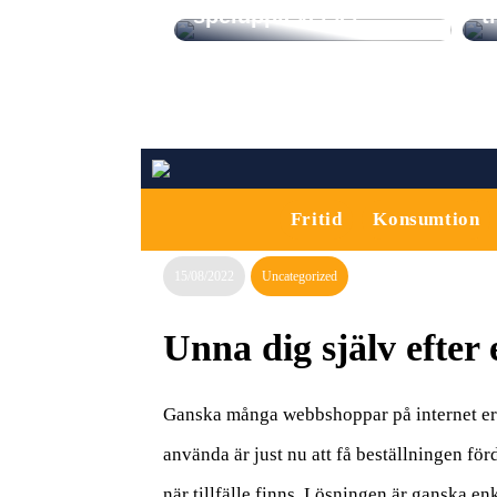
spelupplevelser
t
Fritid
Konsumtion
15/08/2022
Uncategorized
Unna dig själv efter
Ganska många webbshoppar på internet erbju
använda är just nu att få beställningen för
när tillfälle finns. Lösningen är ganska e