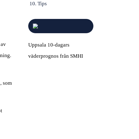
Tips
 av
Uppsala 10-dagars
lning.
väderprognos från SMHI
n, som
t