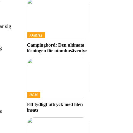
ar sig
FAMILJ
Campingbord: Den ultimata
g
lösningen för utomhusäventyr
HEM
Ett tydligt uttryck med liten
insats
s