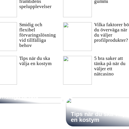
framtidens
gummi
spelupplevelser
Smidig och
Vilka faktorer bö
flexibel
du överväga när
förvaringslösning
du väljer
vid tillfälliga
profilprodukter?
behov
Tips när du ska
5 bra saker att
välja en kostym
tänka på när du
väljer ett
nätcasino
midig och flexibel
örvaringslösning vid
illfälliga behov
Tips när du ska välja
en kostym