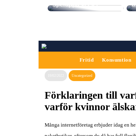
spelupplevelser
t
Fritid
Konsumtion
19/02/2022
Uncategorized
Förklaringen till va
varför kvinnor älsk
Många internetföretag erbjuder idag en hel 
paketbutiker, eftersom du då har full flexibi