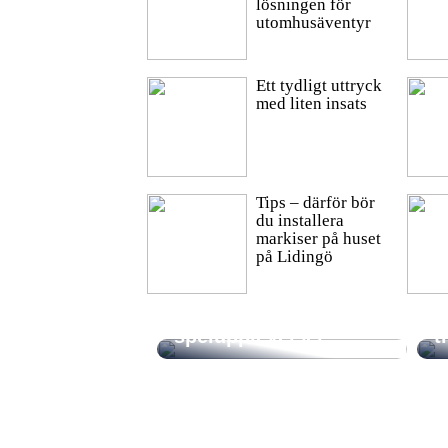
lösningen för
utomhusäventyr
Ett tydligt uttryck
med liten insats
Tips – därför bör
du installera
markiser på huset
på Lidingö
Trender inom casino:
S
AI och framtidens
f
spelupplevelser
t