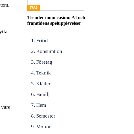
stem,
TIPS
Trender inom casino: AI och
framtidens spelupplevelser
ytta
Fritid
Konsumtion
Företag
Teknik
Kläder
Familj
Hem
e vara
Semester
Motion