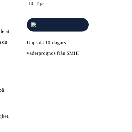
Tips
de att
m du
Uppsala 10-dagars
väderprognos från SMHI
på
ghet.