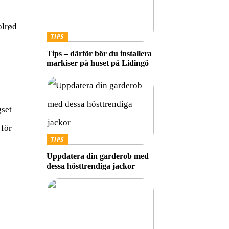
olrød
TIPS
Tips – därför bör du installera
markiser på huset på Lidingö
gset
 för
TIPS
Uppdatera din garderob med
dessa hösttrendiga jackor