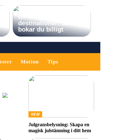
Sista minuten-resor
till soliga
destinationer: Så
bokar du billigt
ester
Motion
Tips
HEM
Julgransbelysning: Skapa en
magisk julstämning i ditt hem
r