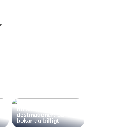
r
Sista minuten-resor
till soliga
destinationer: Så
bokar du billigt