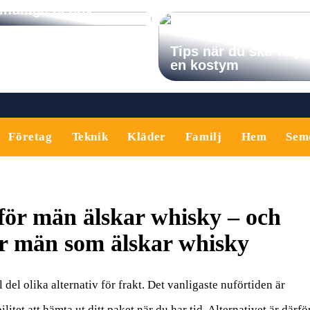
illfälliga behov
Tips när du ska välja
en kostym
Företag
Teknik
Kläder
Familj
Hem
Sem
rför män älskar whisky – och
ar män som älskar whisky
del olika alternativ för frakt. Det vanligaste nuförtiden är
litet att hämta ut ditt paket när du har tid. Alternativet är därfö