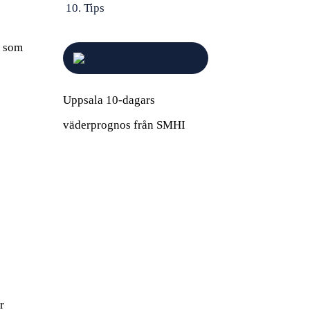
Tips
r som
Uppsala 10-dagars
väderprognos från SMHI
r