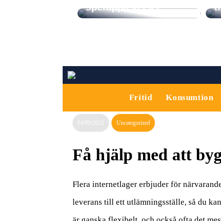
spelupplevelser
t
Fritid
Konsumtion
04/09/2022
Uncategorized
Få hjälp med att by
Flera internetlager erbjuder för närvarand
leverans till ett utlämningsställe, så du k
är ganska flexibelt, och också ofta det mes