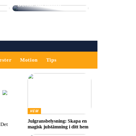
bokar du billigt
ester
Motion
Tips
HEM
Julgransbelysning: Skapa en
 Det
magisk julstämning i ditt hem