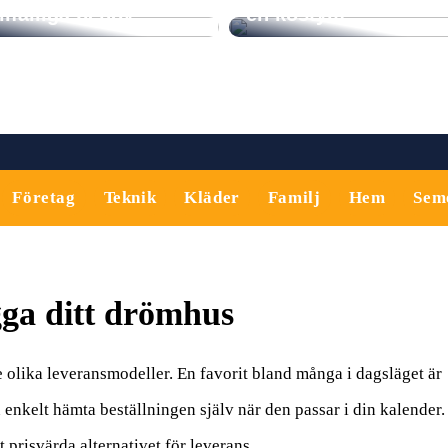
illfälliga behov
en kostym
Företag
Teknik
Kläder
Familj
Hem
Sem
gga ditt drömhus
e olika leveransmodeller. En favorit bland många i dagsläget är
an enkelt hämta beställningen själv när den passar i din kalender.
t prisvärda alternativet för leverans.