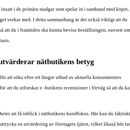
är insatt i de primära stadgar som spelar in i samband med köpet
aget verkar med. I detta sammanhang är det också viktigt att du
 så att du i framtiden ska kunna bevisa beställningen, oavsett o
 barn.
tvärderar nätbutikens betyg
för att söka efter ett längre utbud av aktuella konsumenters
r att du utforskar e -butikens recensioner i förväg så att du k
eter att få inblick i nätbutikens kundfokus. Här kan du faktiskt
trycka en utvärdering av företagets tjänst, vilket likaså bör ta