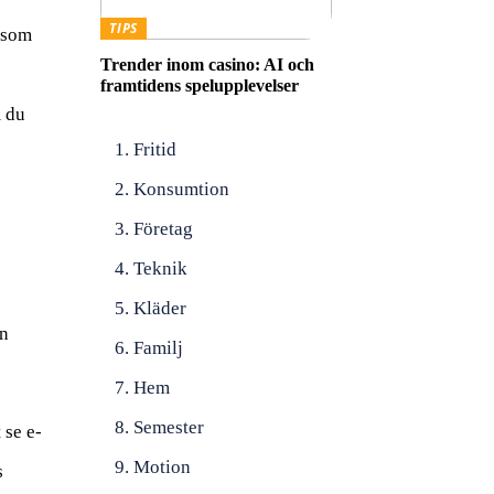
TIPS
, som
Trender inom casino: AI och
framtidens spelupplevelser
m du
Fritid
Konsumtion
Företag
Teknik
Kläder
an
Familj
Hem
Semester
 se e-
Motion
s