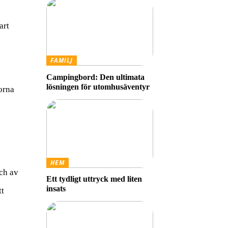
art
FAMILJ
Campingbord: Den ultimata
lösningen för utomhusäventyr
orna
HEM
och av
Ett tydligt uttryck med liten
insats
tt