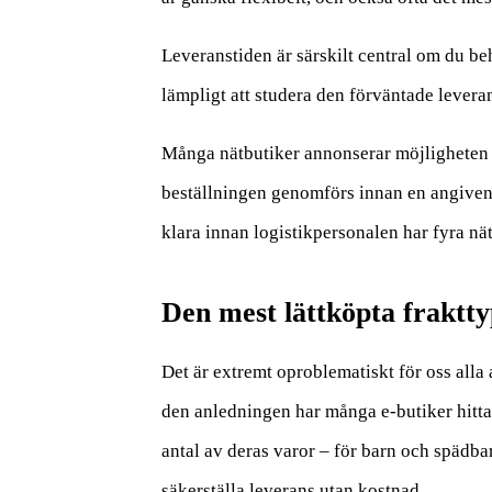
Leveranstiden är särskilt central om du b
lämpligt att studera den förväntade leveran
Många nätbutiker annonserar möjligheten ti
beställningen genomförs innan en angiven t
klara innan logistikpersonalen har fyra nät
Den mest lättköpta fraktt
Det är extremt oproblematiskt för oss alla 
den anledningen har många e-butiker hittat
antal av deras varor – för barn och spädba
säkerställa leverans utan kostnad.