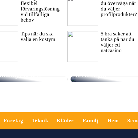
flexibel
du överväga när
förvaringslösning
du väljer
vid tillfälliga
profilprodukter?
behov
Tips när du ska
5 bra saker att
välja en kostym
tänka på när du
väljer ett
nätcasino
midig och flexibel
örvaringslösning vid
Tips när du ska välja
illfälliga behov
en kostym
Företag
Teknik
Kläder
Familj
Hem
Sem