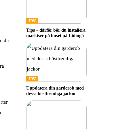
TIPS
Tips – därför bör du installera
markiser på huset på Lidingö
an du
ara
TIPS
Uppdatera din garderob med
dessa hösttrendiga jackor
rter
in