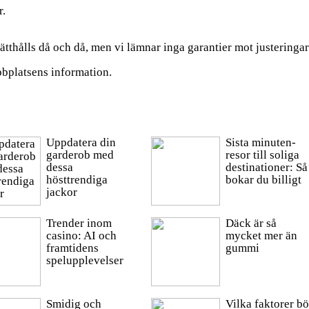
r.
ätthålls då och då, men vi lämnar inga garantier mot justeringa
bbplatsens information.
Uppdatera din
Sista minuten-
garderob med
resor till soliga
dessa
destinationer: Så
hösttrendiga
bokar du billigt
jackor
Trender inom
Däck är så
casino: AI och
mycket mer än
framtidens
gummi
spelupplevelser
Smidig och
Vilka faktorer bö