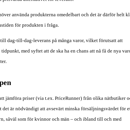
ehöver använda produkterna omedelbart och det är därför helt kl
stiden för produkten i fråga.
ll dag-till-dag-leverans på många varor, vilket förutsatt att
idpunkt, med syftet att de ska ha en chans att nå få de nya var
ter.
ypen
att jämföra priser (via t.ex. PriceRunner) från olika nätbutiker 
 det är nödvändigt att avsevärt minska försäljningsvärdet för e
rn, såväl som för kvinnor och män – och ibland till och med