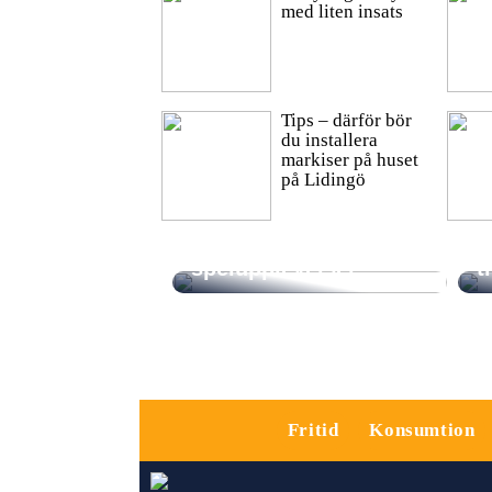
med liten insats
Tips – därför bör
du installera
markiser på huset
på Lidingö
Trender inom casino:
S
AI och framtidens
f
spelupplevelser
t
Fritid
Konsumtion