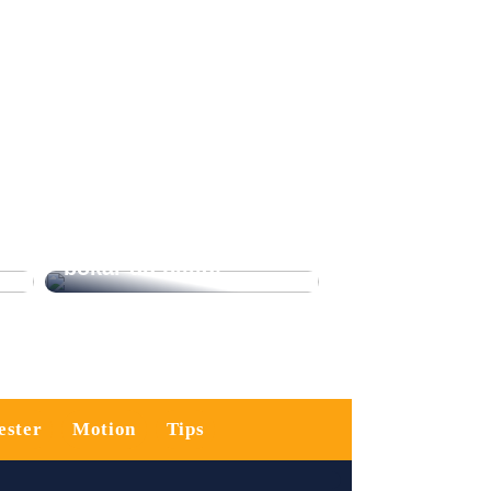
Sista minuten-resor
till soliga
destinationer: Så
bokar du billigt
ester
Motion
Tips