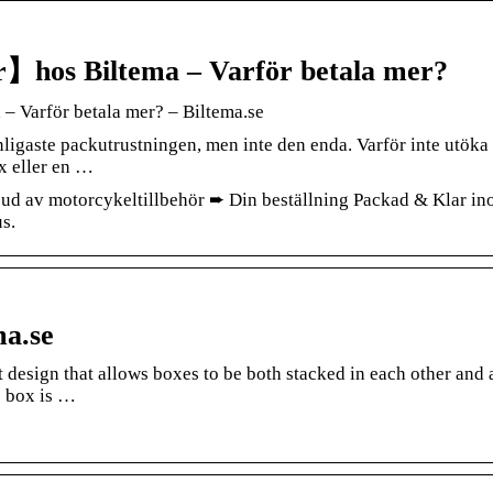
r】hos Biltema – Varför betala mer?
 Varför betala mer? – Biltema.se
ligaste packutrustningen, men inte den enda. Varför inte utöka
x eller en …
bud av motorcykeltillbehör ➨ Din beställning Packad & Klar i
s.
ma.se
t design that allows boxes to be both stacked in each other and 
e box is …