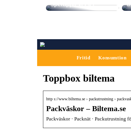
spelupplevelser
t
Fritid
Konsumtion
Toppbox biltema
http s://www.biltema.se › packutrustning › packvas
Packväskor – Biltema.se
Packväskor · Packnät · Packutrustning f