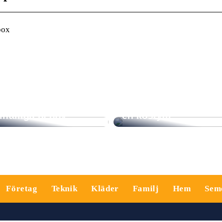
box
midig och flexibel
örvaringslösning vid
Tips när du ska välja
illfälliga behov
en kostym
Företag
Teknik
Kläder
Familj
Hem
Sem