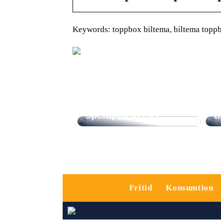
Keywords: toppbox biltema, biltema topp
Trender inom casino:
S
AI och framtidens
f
spelupplevelser
t
Fritid
Konsumtion