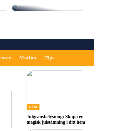
bokar du billigt
ester
Motion
Tips
HEM
Julgransbelysning: Skapa en
magisk julstämning i ditt hem