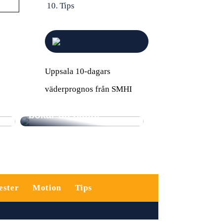
Tips
Uppsala 10-dagars
Sista minuten-resor
väderprognos från SMHI
till soliga
destinationer: Så
bokar du billigt
ester
Motion
Tips