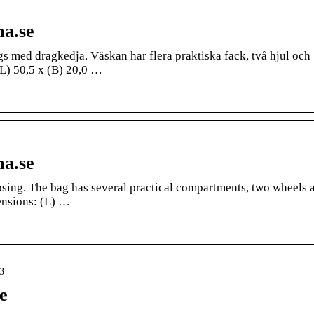
ma.se
 med dragkedja. Väskan har flera praktiska fack, två hjul och
(L) 50,5 x (B) 20,0 …
ma.se
osing. The bag has several practical compartments, two wheels 
ensions: (L) …
83
e