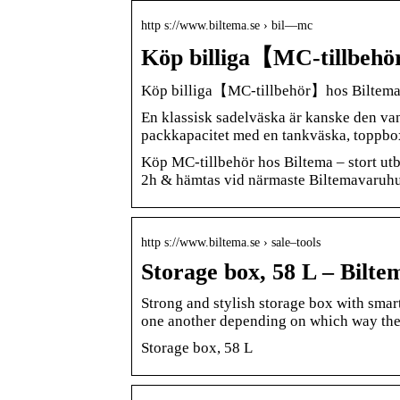
http s://www.biltema.se › bil—mc
Köp billiga【MC-tillbehö
Köp billiga【MC-tillbehör】hos Biltema –
En klassisk sadelväska är kanske den van
packkapacitet med en tankväska, toppbo
Köp MC-tillbehör hos Biltema – stort ut
2h & hämtas vid närmaste Biltemavaruhu
http s://www.biltema.se › sale–tools
Storage box, 58 L – Bilte
Strong and stylish storage box with smar
one another depending on which way th
Storage box, 58 L