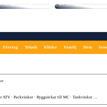
illfälliga behov
en kostym
Företag
Teknik
Kläder
Familj
Hem
Sem
kor
ör ATV · Packväskor · Ryggsäckar till MC · Tankväskor …