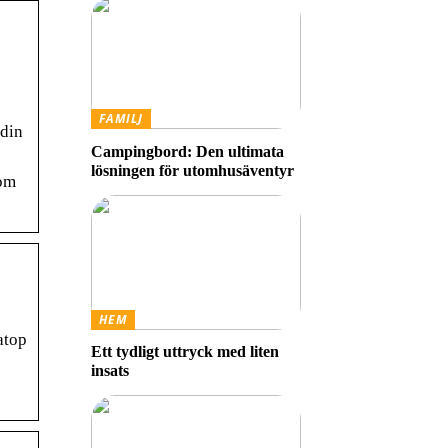
FAMILJ
 din
Campingbord: Den ultimata
lösningen för utomhusäventyr
nom
HEM
atop
Ett tydligt uttryck med liten
insats