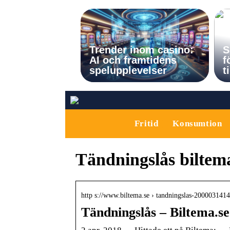
Trender inom casino:
S
AI och framtidens
f
spelupplevelser
t
Fritid
Konsumtion
Tändningslås biltem
http s://www.biltema.se › tandningslas-2000031414
Tändningslås – Biltema.se