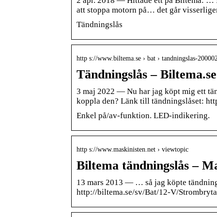
2 apr. 2018 — Hittade ett på Biltema: …
att stoppa motorn på… det går visserlige
Tändningslås
http s://www.biltema.se › bat › tandningslas-2000
Tändningslås – Biltema.se
3 maj 2022 — Nu har jag köpt mig ett tän
koppla den? Länk till tändningslåset: ht
Enkel på/av-funktion. LED-indikering.
http s://www.maskinisten.net › viewtopic
Biltema tändningslås – Ma
13 mars 2013 — … så jag köpte tändning
http://biltema.se/sv/Bat/12-V/Strombry