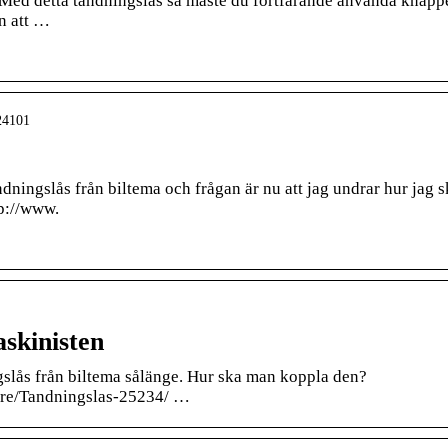
 Med detta tändningslås så måste du fortfarande använda knapp
n att …
024101
dningslås från biltema och frågan är nu att jag undrar hur jag s
tp://www.
skinisten
slås från biltema sålänge. Hur ska man koppla den?
tare/Tandningslas-25234/ …