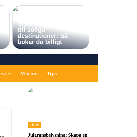
Sista minuten-resor
till soliga
destinationer: Så
bokar du billigt
ester
Motion
Tips
HEM
Julgransbelysning: Skapa en