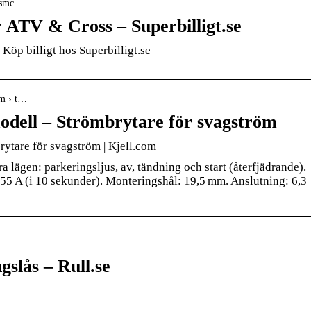
ssmc
 ATV & Cross – Superbilligt.se
öp billigt hos Superbilligt.se
om › t…
modell – Strömbrytare för svagström
rytare för svagström | Kjell.com
 lägen: parkeringsljus, av, tändning och start (återfjädrande).
 55 A (i 10 sekunder). Monteringshål: 19,5 mm. Anslutning: 6,3
slås – Rull.se