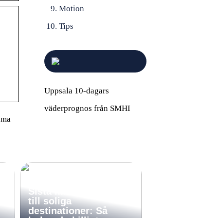
Motion
Tips
Uppsala 10-dagars
väderprognos från SMHI
tema
Sista minuten-resor
till soliga
destinationer: Så