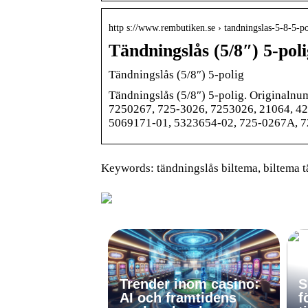
http s://www.rembutiken.se › tandningslas-5-8-5-po
Tändningslås (5/8″) 5-pol
Tändningslås (5/8″) 5-polig
Tändningslås (5/8″) 5-polig. Originaln
7250267, 725-3026, 7253026, 21064, 42
5069171-01, 5323654-02, 725-0267A, 7
Keywords: tändningslås biltema, biltema t
Trender inom casino:
S
AI och framtidens
f