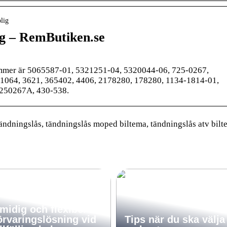
lig
ig – RemButiken.se
ummer är 5065587-01, 5321251-04, 5320044-06, 725-0267,
1064, 3621, 365402, 4406, 2178280, 178280, 1134-1814-01,
250267A, 430-538.
ändningslås, tändningslås moped biltema, tändningslås atv bil
midig och flexibel
örvaringslösning vid
Tips när du ska välja