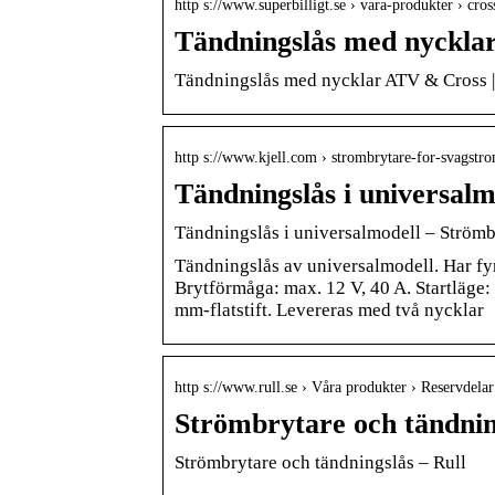
http s://www.superbilligt.se › vara-produkter › cro
Tändningslås med nycklar
Tändningslås med nycklar ATV & Cross | K
http s://www.kjell.com › strombrytare-for-svagstr
Tändningslås i universal
Tändningslås i universalmodell – Strömb
Tändningslås av universalmodell. Har fyra
Brytförmåga: max. 12 V, 40 A. Startläge:
mm-flatstift. Levereras med två nycklar
http s://www.rull.se › Våra produkter › Reservdelar
Strömbrytare och tändning
Strömbrytare och tändningslås – Rull