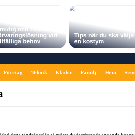
midig och flexibel
örvaringslösning vid
Tips när du ska välja
illfälliga behov
en kostym
Företag
Teknik
Kläder
Familj
Hem
Sem
a