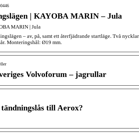
650446
ningslägen | KAYOBA MARIN – Jula
AYOBA MARIN | Jula
ngslägen – av, på, samt ett återfjädrande startläge. Två nycklar
ngår. Monteringshål: Ø19 mm.
ller
veriges Volvoforum – jagrullar
tändningslås till Aerox?