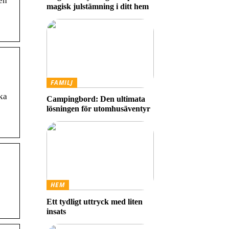
en
magisk julstämning i ditt hem
FAMILJ
ka
Campingbord: Den ultimata
lösningen för utomhusäventyr
HEM
Ett tydligt uttryck med liten
insats