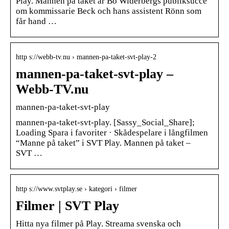
Play. Mannen på taket är Bo Widerbergs publiksuccé
om kommissarie Beck och hans assistent Rönn som
får hand …
http s://webb-tv.nu › mannen-pa-taket-svt-play-2
mannen-pa-taket-svt-play –
Webb-TV.nu
mannen-pa-taket-svt-play
mannen-pa-taket-svt-play. [Sassy_Social_Share];
Loading Spara i favoriter · Skådespelare i långfilmen
“Manne på taket” i SVT Play. Mannen på taket –
SVT …
http s://www.svtplay.se › kategori › filmer
Filmer | SVT Play
Hitta nya filmer på Play. Streama svenska och