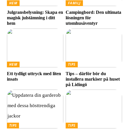
HEM
FAMILJ
Julgransbelysning: Skapa en
Campingbord: Den ultimata
magisk julstämning i ditt
lösningen för
hem
utomhusäventyr
HEM
TIPS
Ett tydligt uttryck med liten
Tips – därför bör du
insats
installera markiser på huset
på Lidingö
TIPS
TIPS