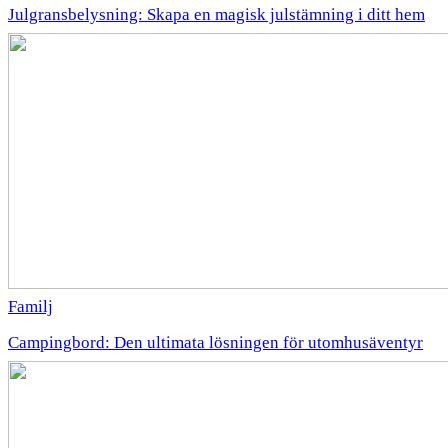
Julgransbelysning: Skapa en magisk julstämning i ditt hem
Familj
Campingbord: Den ultimata lösningen för utomhusäventyr